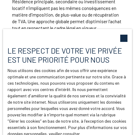
Résidence principale, secondaire ou investissement
locatif n’impliquent pas les mêmes conséquences en
matière d’imposition, de plus-value ou de récupération
de TVA. Une approche globale permet d’optimiser l’achat
tout en respectant le cadre légal en vigueur.
Pourquoi se faire accompagner par un
LE RESPECT DE VOTRE VIE PRIVÉE
professionnel local ?
EST UNE PRIORITÉ POUR NOUS
Nous utilisons des cookies afin de vous offrir une expérience
Dans un marché aussi spécifique que celui d’Argentière,
optimale et une communication pertinente sur notre site. Grace à
l’expertise locale fait toute la différence. Chaque
ces technologies, nous pouvons vous proposer du contenu en
quartier, chaque résidence et parfois chaque immeuble
rapport avec vos centres d'intérêt. Ils nous permettent
possède ses propres caractéristiques. Une agence
également d'améliorer la qualité de nos services et la convivialité
implantée dans
la vallée de Chamonix
dispose d’une
de notre site internet. Nous utiliserons uniquement les données
vision terrain indispensable pour conseiller
personnelles pour lesquelles vous avez donné votre accord. Vous
pouvez les modifier à n'importe quel moment via la rubrique
efficacement les acquéreurs.
″Gérer les cookies″ en bas de notre site, à l'exception des cookies
essentiels à son fonctionnement. Pour plus d'informations sur vos
L’accompagnement ne se limite pas à la recherche du
données personnelles, veuillez consulter
bien. Il inclut l’analyse du potentiel de valorisation,