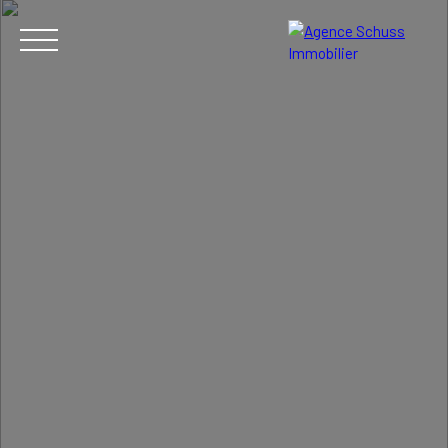
ACCUEIL
ACHETER
METTRE EN VENTE
BIENS VENDUS
FR
Estimation