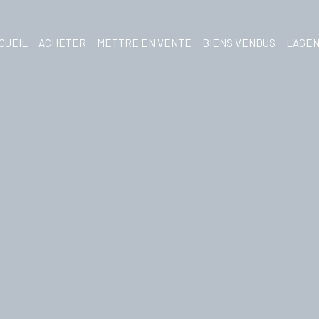
CUEIL
ACHETER
METTRE EN VENTE
BIENS VENDUS
L'AGE