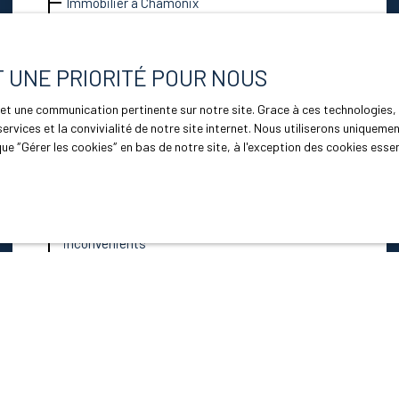
Immobilier à Chamonix
Marché immobilier à Chamonix-Mont-Blanc en
2026
T UNE PRIORITÉ POUR NOUS
Les meilleurs quartiers de Chamonix pour
investir
le et une communication pertinente sur notre site. Grace à ces technologi
Combien vaut mon chalet à Chamonix ?
services et la convivialité de notre site internet. Nous utiliserons unique
ue ″Gérer les cookies″ en bas de notre site, à l'exception des cookies ess
Acheter un appartement à Argentière : un
investissement immobilier stratégique au cœur
de la vallée de Chamonix
Vivre à Chamonix toute l’année : avantages et
inconvénients
Immobilier à Argentière : investir dans la vallée
de Chamonix