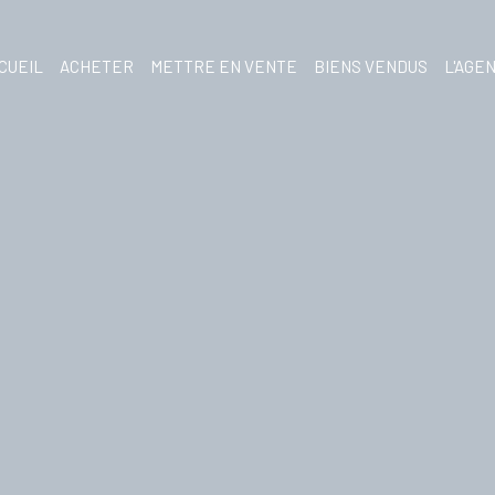
CUEIL
ACHETER
METTRE EN VENTE
BIENS VENDUS
L'AGE